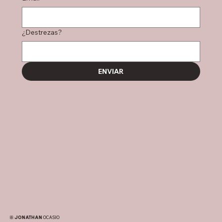
¿Destrezas?
ENVIAR
ꕥ JONATHAN
OCASIO